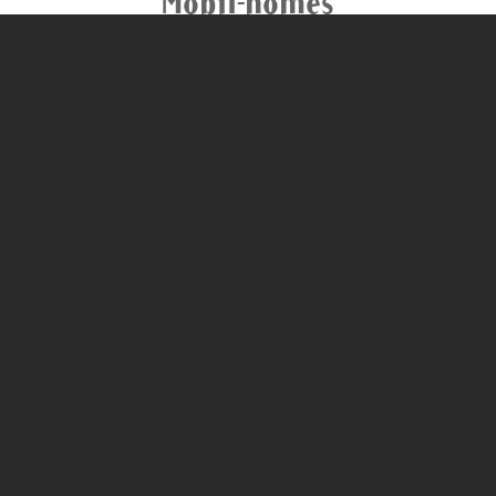
Mobil-homes
NOMBRE DE
PERSONNE
X
2
4
5
NOMBRE DE
CHAMBRE
X
1
2
MOBIL-HOME P.M.R.
320
€
à partir de
la semaine